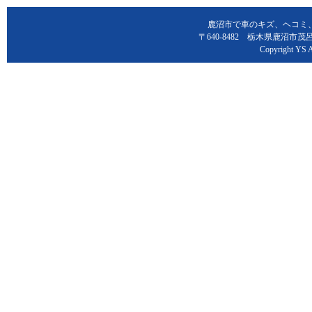
鹿沼市で車のキズ、ヘコミ
〒640-8482 栃木県鹿沼市茂呂2529-
Copyright YS A