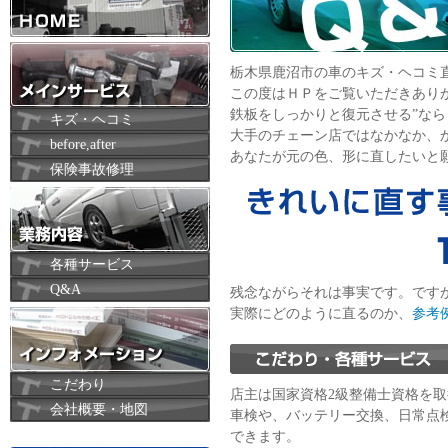
栃木県鹿沼市の車のキズ・ヘコミ
この度はＨＰをご覧いただきありが
鉄板をしっかりと復元させる”なら
キズ・ヘコミ
大手のチェーン店ではなかなか、
before,after
あなたが元の色、形に直したいと
保険事故修理
各種サービス
Q&A
残念ながらそれは事実です。ですか
実際にどのように直るのか、
参考
こだわり・各種サービス
こだわり
店主は国家資格2級整備士資格を取
会社概要・地図
車検や、バッテリー交換、日常点
できます。